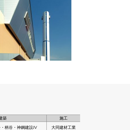
建築
施工
・柄谷・神鋼建設JV
大同建材工業