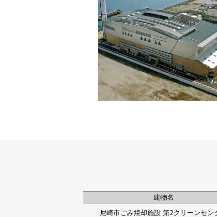
建物名
尼崎市ごみ焼却施設 第2クリーンセン