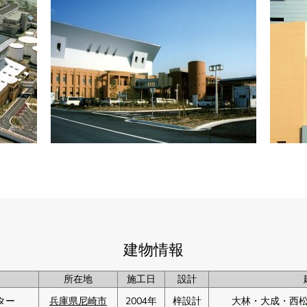
建物情報
所在地
施工日
設計
ター
兵庫県
尼崎市
2004年
梓設計
大林・大成・西松