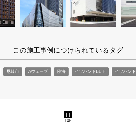
この施工事例につけられているタグ
尼崎市
Aウェーブ
臨海
イソバンドBL‐H
イソバンド
TOP