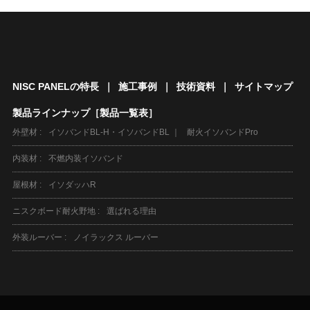
NISC PANELの特長
｜
施工事例
｜
技術資料
｜
サイトマップ
製品ラインナップ［製品一覧表］
外壁材
イソバンドBL-H・イソバンドBL
耐火イソバンドPro
内装材
不燃内装イソバンド
屋根材
イソダッハR
ニスクボード耐火野地
選ばれる理由
外装ルーバー
ノイラックス ルーバー