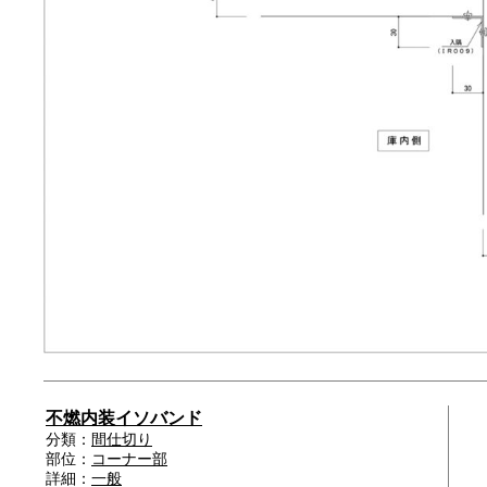
不燃内装イソバンド
分類：
間仕切り
部位：
コーナー部
詳細：
一般