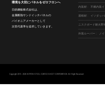
環境を大切にパネルをゼロフロンへ
内装材
不燃内装イ
日鉄鋼板株式会社は、
金属断熱サンドイッチパネルの
屋根材
イソダッハ
パイオニアメーカーとして
ニスクボード耐火野
次世代基準を追求していきます。
外装ルーバー
ノイ
Copyright 2015 - 2026 NIPPON STEEL COATED SHEET CORPORATION. All Right Reserved